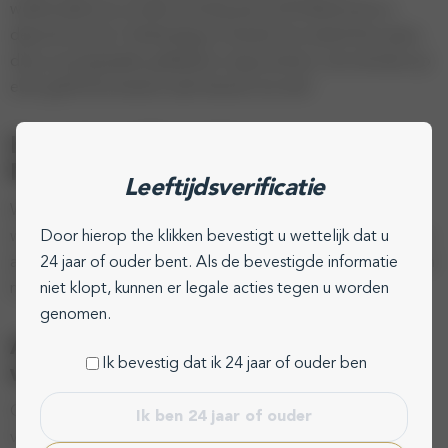
welkomstbonus zonder storting aan (ook bekend als no
deposit bonus). Hierbij krijg je meestal een aantal free spins,
die je op bepaalde gokkasten mag inzetten, met de kans op
echt geld! Een betere start kennen we niet!
Hoogste welkomstbonus van
Nederland
Leeftijdsverificatie
Wanneer je op zoek bent naar de hoogste casino
Door hierop the klikken bevestigt u wettelijk dat u
welkomstbonus van Nederland, dan kunnen we je 777 casino
24 jaar of ouder bent. Als de bevestigde informatie
aanraden. Deze bieden beide een eerste bonus 100% tot en
niet klopt, kunnen er legale acties tegen u worden
met €250.
genomen.
Alternatieve casino
Ik bevestig dat ik 24 jaar of ouder ben
welkomstbonussen
Ook voor andere soorten spellen of inzetten kun je bij
Ik ben 24 jaar of ouder
verschillende goksites een bonus krijgen: