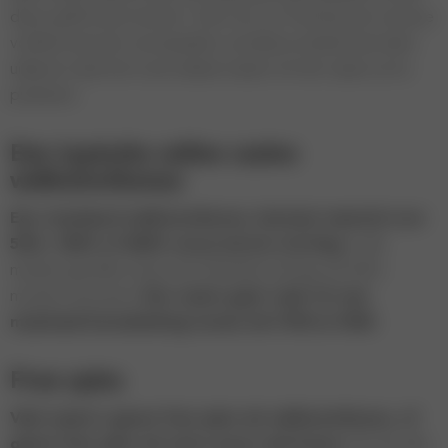
dat je geld moet storten. Ook voor zo'n bonusvorm moet je
voldoen aan de voorwaarden voordat je winsten kan laten
uitkeren maar het is een ideale manier om het casino uit te
proberen.
Een typische online casino
welkomstbonus
Een standaard welkomstbonus, bestaat meestal voor
50%, 100% of 200% van je eerste storting.
In de
meeste gevallen zal je een minimale storting van €20,-
moeten uitvoeren.
Een casino gaat vaak tot een
maximaal bonusbedrag tussen de €100 en €300.
Free spins
Veel casino’s geven free spins als welkomstbonus, of
geven free spins als extra op je cash bonus.
Dit zijn dan