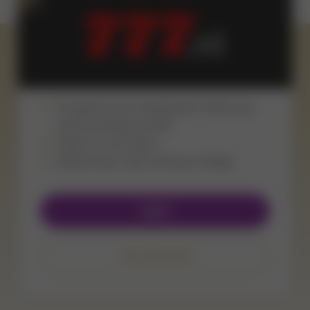
Hoogste bonus in Nederland 100% op je
eerste storting tot €250
Casino en Live Casino
Gelieerd aan Casino de Spa in België
Speel
Lees Recensie