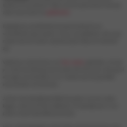
spellen uit te proberen. Maar ook free spins kunnen leuk zijn,
zeker als je houdt van
gokkasten
.
Eigenlijk zijn verschillende bonussen bedoeld voor
verschillende types spelers. Hou je van gokkasten, dan zal je
merken dat de meeste casinobonussen daarvoor bedoeld
zijn.
Vaak kun je ook je bonus voor
live casino
gebruiken, al moet
je er dan wel rekening mee houden dat de bonus in dat geval
iets lager zal meetellen om te voldoen aan de specifieke
inzetvereisten van de bonus.
Je kunt ook natuurlijk specifieke bonussen voor live casino
krijgen, vaak zijn dit dan cashbacks. En natuurlijk zijn er voor
poker en sport specifieke promoties.