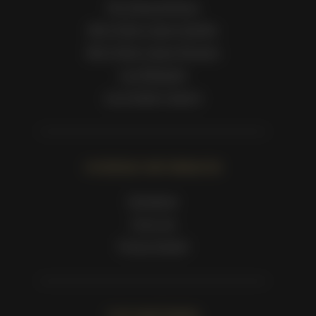
No Deposit Bonus
Alle Online Casino Spellen
Alle Online Casino Reviews
Live Blackjack
Live Dealer Casino’s
OVERIGE INFORMATIE
Disclaimer
Over ons
Privacy beleid