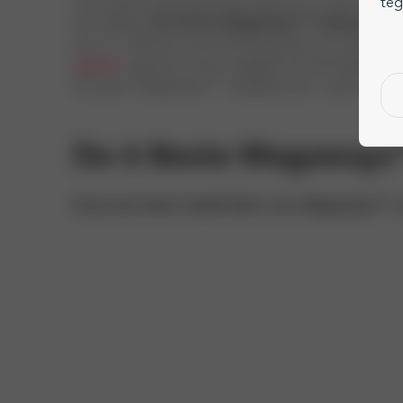
Door spelers gelegenheid te geven tot meer manier
teg
kort daarop
de eerste Megaways™ release met
per rol. Daarmee werd de kans speler een statistisc
gokker
wanneer je het vergelijkt met het beperkt aa
de naam ‘Megaways™’’ vandaan komt. Later werden 
De 6 Beste Megaways
Nu je een beter beeld hebt over Megaways™, zu