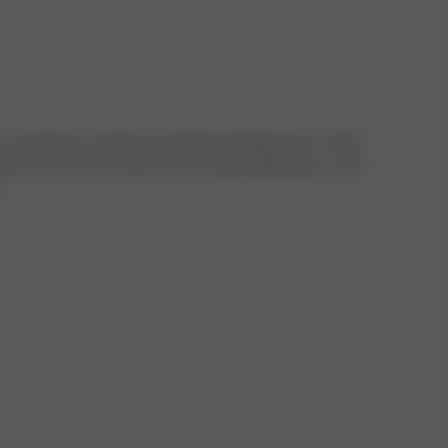
est van Netent, heeft een sublieme Megaways™ make
e zich in Peru bevindt, in het Andes gebergte in een
!