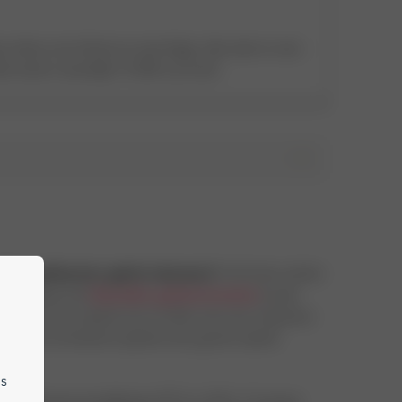
ze vier letters te zien krijgt, dan start er een
winst is namelijk 12.000 x je inzet.
[
]
line gokkasten geïntroduceerd
. Het brein achter
werp waarop de
klassieke gokautomaten
(zoals
estal uit een aantal van 4 rollen met een maximum
everen en besloot spelers een groter aantal
es