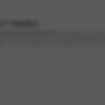
s™ (NetEnt)
nwerking tussen NetEnt en BTG
. De klassieker Gonzo’s Qu
imatie. Het spel gaat over een Spaanse ontdekkingsreizigers di
 is. Je kan hier namelijk tot en met 21.000 keer de inzet winnen