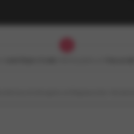
 is
vanaf 24 jaar of ouder.
Wat kost gokken jou?
Stop op tijd
eronder kun je de demogames van Megaways testen. Veel speel p