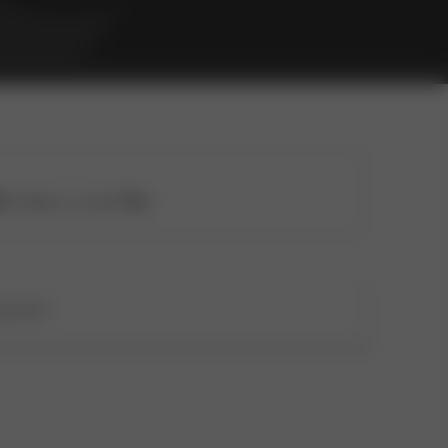
!
Gokken is vanaf
18+
lezier!