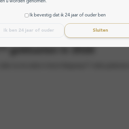
en op winst, zijn meer rollen en meer symbolen nodig, zo ontd
en u worden genomen.
 gokkast Dragon Born Megaways™
. Het ontwerp zou voorta
he kans van maximaal 117.649 winnende combinaties (‘ways to win
Ik bevestig dat ik 24 jaar of ouder ben
ntal winnende combinaties dat op de klassieke gokkasten tot dan 
ook cluster wins en vermenigvuldigers toegevoegd, wat de spe
Ik ben 24 jaar of ouder
Sluiten
™ gokkasten in
2026
llen we de andere 6 beste Megaways™ online gokkasten in