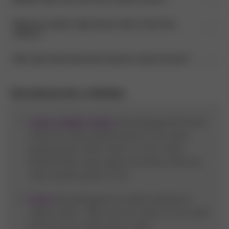
Waarom werkt mijn bonus niet in het live
casino?
Wat zijn inzetvereisten bij een casino bonus?
Gerelateerde artikelen
Casino Spellen Spelen
InhoudsopgaveDe beste
online live casino spellen spelen in Live casino
spellen bij de Online Casino's in !Live Casino
SpellenOnline casino games De beste online live
casino spellen spelen in Het...
Home
InhoudsopgaveLive dealer spellenLive
casino’s online – Wat is een live casino en hoe werkt
het?Over Live-Casino.nlLive casino