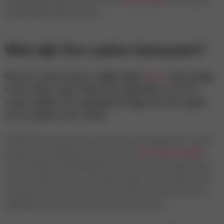
welkomstbonussen en live casino
bonuscodes
in een grote
gemakkelijke lijst hierboven.
Wat zijn live casino bonussen?
Een live casino bonus is gelijk welke
bonus
die je krijgt
in het online casino die je kunt gebruiken voor live
casino spellen. Kort gezegd, je krijgt dus extra geld
om te spelen in het casino.
Vaak bestaan deze bonussen uit een stortingsmatch, maar er
bestaan ook cashback bonussen voor
live dealer spellen
.
Deze cashback aanbiedingen geven een percentage terug
van de verliezen die je zou kunnen lijden. Soms vind je zelfs
bonussen zonder storting, maar meestal zijn die enkel voor
gokkasten bedoeld, in de vorm van free spins.