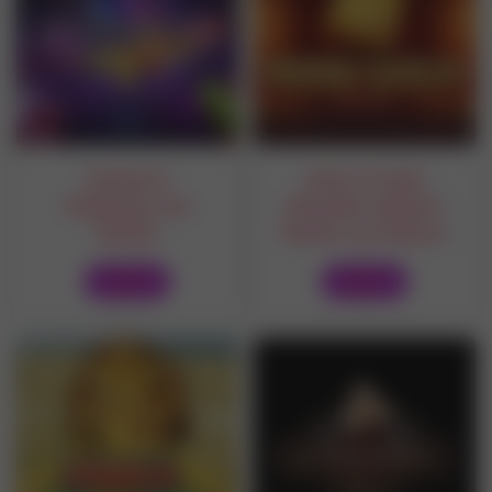
Starburst
Book of Gold
Gokkasten van
Klassieke Gokkast
NetEnt
Review van Playson
Speel
Speel