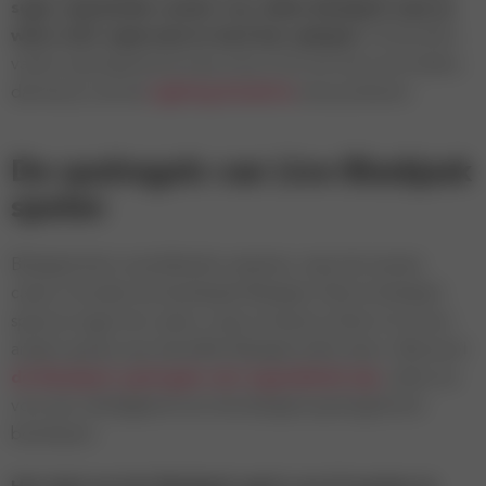
super spannende variant van online blackjack waar je
winst echt supersnel en hard kan oplopen.
Vind jij deze
variant superspannend maar wil je toch wel eens wat anders,
dan kan je ook de
Lighting Roulette
eens proberen.
De spelregels van Live Blackjack
spelen
Blackjack kent verschillende varianten, maar de meeste
casino's houden het bij klassiek Blackjack. Bij live blackjack
speel je tegen het casino, maar er kunnen echter tot zeven
andere spelers aan dezelfde Blackjack tafel zitten. Alhoewel
de Blackjack spelregels niet ingewikkeld zijn,
willen we
voor de volledigheid toch de blackjack spelregels kort
beschrijven.