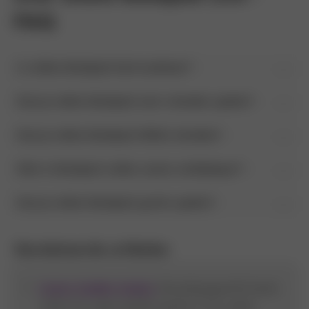
FAQ
Is online blackjack betrouwbaar?
Kan je online blackjack met vrienden spelen?
Kan je online blackjack iDEAL betalen?
Wat is blackjack online casino multiplayer?
Kan je online blackjack gratis spelen?
Gerelateerde artikelen
Casino Spellen Spelen
InhoudsopgaveDe beste
online live casino spellen spelen in Live casino