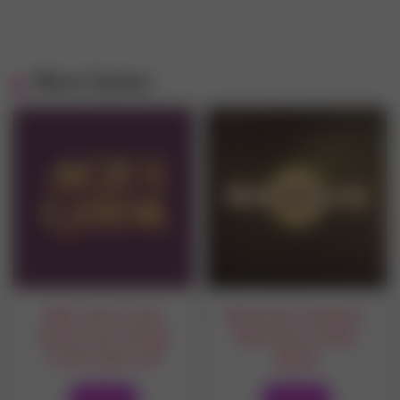
More Games
Alles wat je moet
Reactoonz slotspel –
weten over de Age
Reactoonz Gratis
of the Gods slot
Spelen
Speel
Speel