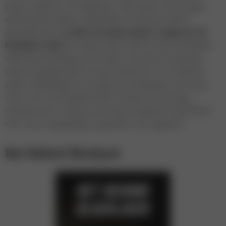
passen, splitsen of verdubbelen. Elke speler zal zijn eigen
spelresultaat hebben, afhankelijk van de keuze die hij
gemaakt heeft.
Je hebt dus geen plaats nodig aan de
blackjack tafel
, het enige wat je hoeft te doen is beslissen
welke spel beslissing je wil maken. Zo kunnen honderden
spelers tegelijk spelen. De spel uitkomst is voor iedereen
anders, afhankelijk van de gekozen beslissingen in het spel.
Deze vorm van blackjack heeft meestal een erg lage
minimale inzet, zodat je al live kunt meespelen vanaf €0,20.
Het is zeer toegankelijk en geschikt voor beginners.
Bet Behind Blackjack