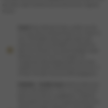
spel hebt, nader toelichten aan de hand van de volgende
termen:
Stand:
Als je dicht bij 21 bent, zonder over de
21 te zijn, kunt je het beste kiezen voor ‘stand’ of
‘pas’. Dit betekent dat je je geen kaart meer
neemt en wacht op de dealer om zichzelf een
kaart toe te kennen. De meeste blackjack regels
adviseren om op 16 of 17 te passen. De
croupiers bij online blackjack spelen zijn echter
verplicht om stand te kiezen bij een score van 17
of meer. Dit staat ook op de tafel aangegeven.
Dubbelen - Double Down:
Als het totaal van je
eerste twee kaarten 9, 10 or 11 is, kan je ervoor
kiezen om je inzet te verdubbelen. Je hebt bij
deze kaarten immers een hogere kans dan je een
goede score krijgt. Aangezien 10 de hoogste