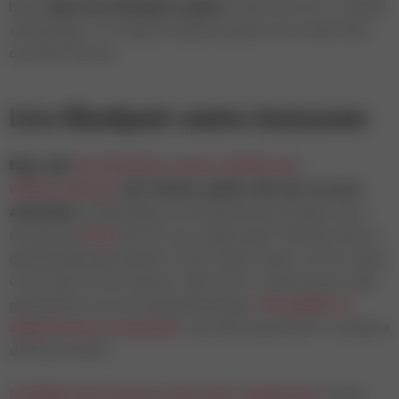
bij je
online live blackjack spelen
of print het uit en volg de
aanwijzingen. Zo maak je statistisch gezien de meeste kans
op winst. Succes!
Live Blackjack casino bonussen
Bijna alle
live blackjack casino’s bieden een
welkomstbonus
aan nieuwe spelers die een account
aanmaken.
Hierbij krijg je een bepaald percentage van je
storting als
bonus
boven op je eigen geld. Hierdoor kunt je
gedeeltelijk gratis spelen en dit is leuke manier om het casino
of een spel te leren kennen. Wel is het zo dat je bonus vaak
gelimiteerd is tot een bepaald bedrag.
Ook gelden er
altijd bonusvoorwaarden,
lees deze goed door voordat je
de bonus claimt.
In Belgie zijn bonussen niet meer toegestaan.
Echter