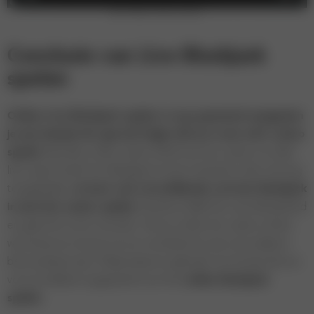
Conclusie van Live Blackjack
spelen
Online Live Blackjack spelen is erg spannend aangezien
je een beetje het gevoel krijgt dat je in een echt casino
speelt.
Bij ieder online casino heeft een live casino en ieder
live casino heeft live Blackjack en het is hierdoor dan ook erg
toegankelijk.
Je kunt ook verschillende soorten blackjack
in een live casino spelen
, hierdoor blijft het ook afwisselend
en gaat het nooit vervelen. Hier je online live casino echter
wel serieus en secuur uit om verzekerd te zijn van eerlijk en
betrouwbaar spel. Maak daarom gebruikt van de lijst die we
voor je hebben opgesteld voor het
online blackjack
spelen
.