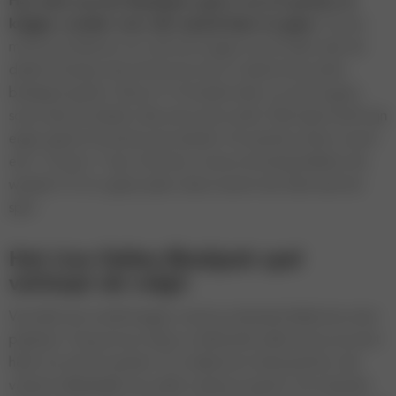
Het doel van het Blackjack spel is om 21 punten te
krijgen, zonder over dat aantal heen te gaan.
Tevens
moet je proberen om ook een hogere score halen dan de
dealer terwijl je dus niet boven de 21 uitkomt bij online
blackjack spelen. Als je 21 of minder hebt, en een hogere
score dan de dealer, dan win je de ronde. Elke kaart heeft zijn
eigen getal of nummer als waarde. De aas kan echter zowel
een 1 of een 11 zijn. De boer, vrouw en koning hebben de
waarde 10. Er is geen joker, deze neemt niet deel aan het
spel.
Het Live Online Blackjack spel
verloopt als volgt:
Voordat een ronde begint, moet je uiteraard altijd een inzet
plaatsen. Zorg ervoor dat je voldoende saldo op je account
hebt om mee te spelen. Er is altijd een minimuminzet, die
varieert afhankelijk van welke variant je speelt. De minimale