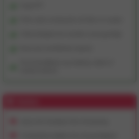
Hoge RTP
Echte casino ervaring door de sfeer en croupier
Online blackjack met vrienden is extra gezellig!
Keuze aan verschillende varianten
24 uur beschikbaar via je desktop, tablet of
mobiele telefoon
Nadelen
Laat je niet meeslepen door de spanning
Te lang blijven plakken door de gezelligheid