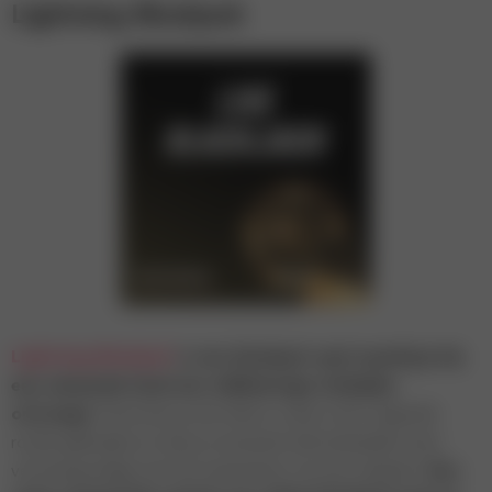
Lightning Blackjack
Lightning Blackjack
is een blackjack spel waarbij je bij
een winnende hand een willekeurige multiplier
ontvangt.
Deze kun je niet direct, maar in de volgende
ronde gebruiken en die je eventuele dan behaalde winst
vermenigvuldigt met het aantal keer van de multiplier.
Een