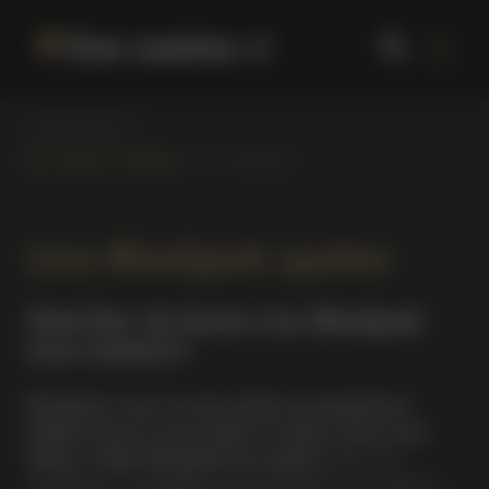
Ad Disclosure
Live Casino
Spellen
Live Blackjack
Live Blackjack spelen
Vind hier de beste Live Blackjack
Live Casino’s!
Blackjack is een van de oudste en populairste
spellen dat je in een fysiek of online casino kunt
spelen. Online Blackjack live spelen
heeft vele
voordelen in vergelijking met het spelen van dit spel in