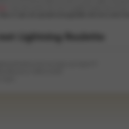
te is er een rad met cijfers en rode en zwarte vakken. Als speler
aler
roept dat inzetten niet meer mogelijk is begint dan het spe
Maar er zijn ook speciale bonusgetallen die extra winst k
 met Lightning Roulette
ghtning Roulette in het Live Casino van Casino777
omstbonus tot 100% tot €250
e Casino