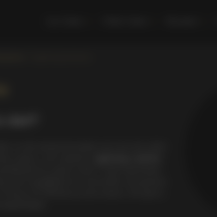
Live Casino
Online Casino
Bonussen
oulette
Lightning Roulette
e
s dat?
llen, en de meeste bezoekers van onze site zullen
ine casino’s, veel varianten.
Lightning roulette
rschillende live casino’s vindt. In deze spelvariant
 je de mogelijkheid om veel sneller veel grotere
 kan je tot 500 keer je inzet winnen. Het spel is
nusspelregels.