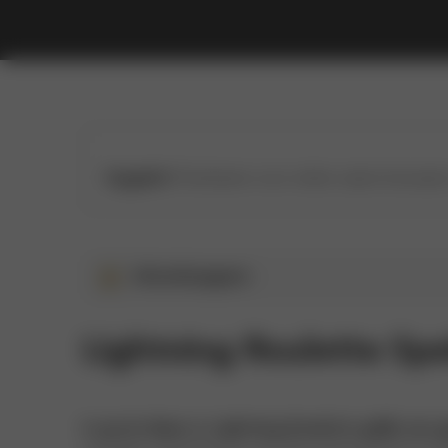
Opgelet!
Deelname voor online casino bonussen
Inhoudsopgave
Lightning Roulette Spe
In grote lijnen is Lightning Roulette gelijk aan