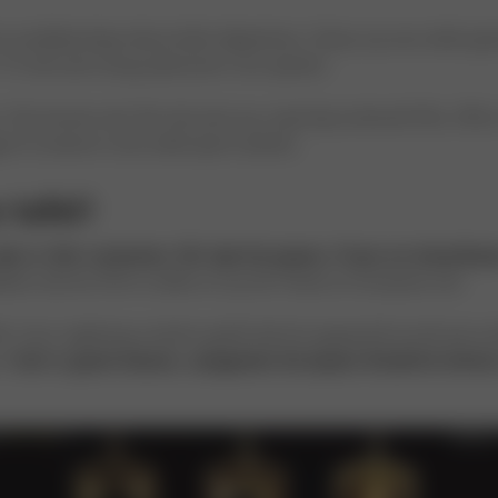
rt weddenschap dat je hebt afgesloten. Gok je op een enkel getal
17x de inzet terug opleveren voor spelers.
n. Die leveren niet 36x de inzet op, maar bijvoorbeeld 50x, 250x 
en te winnen in een enkel spel roulette.
 tafel!
jn er drie varianten. Dit zijn Europees, Frans en Amerikaa
aanse rad een 00 te vinden en op de Franse en Europese niet.
lt. Voor Lightning roulette geldt dat het gespeeld wordt aan e
l.
Dat is goed nieuws, aangezien Europees Roulette beter