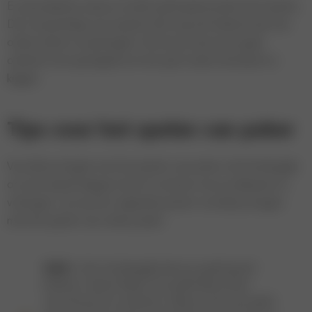
Er zijn plaatsen waar je zonder geld gratis poker kunt spelen.
Dit is erg handig voor spelers die nog niet bekend zijn met
online poker en spelregels. Hier kun je dus eerst gaan
oefenen met speelgeld om het spel onder de knieën te
krijgen.
Tips voor het spelen van poker
Voordat je begint met het spelen van poker is het belangrijk
om een aantal stappen door te nemen om je winkansen te
verhogen. Let op de volgende punten voordat je begint
met het spelen van online poker:
Geld –
Het is belangrijk dat je je geld goed
beheert. Speel alleen met geld dat je kunt
veroorloven te verliezen. Speel nooit met geld