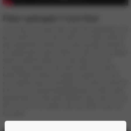
Poker spelregels 7 Card Stud
7 Card Stud is een ander poker variant dat erg populair is. Dit
spel verschilt veel van Texas Hold’em en Omaha omdat het
geen gedeeld bord heeft in de meeste gevallen. Elk speler
ontvangt bij deze variant 7 kaarten per spel. Eerst ontvangen
spelers 2 gesloten kaarten en 1 open kaart. Per beurt
ontvangen de spelers 1 open kaart totdat ze in totaal 6
kaarten hebben. Daarna ontvangen de spelers in het spel
nog 1 gesloten kaart. Als de kaarten in het deck op zijn bij de
beurt zal er een gemeenschappelijke kaart op tafel worden
gedeeld dat door elke speler gebruikt mag worden. Het feit
dat vier van de zeven kaarten open zijn maakt het spel erg
interessant.