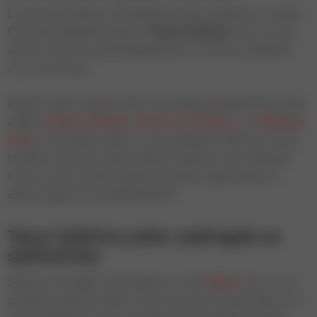
Er zijn online talloze verschillende poker varianten te vinden.
De meest bekende variant is
Texas Hold’em
. Deze versie
wordt overal ter wereld gespeeld en is ook de standaard
voor toernooien.
Andere poker varianten die ook worden gespeeld zijn onder
andere
Casino Hold'em
,
Three Card Poker
en
Caribbean
Stud
. In dit artikel zullen we ons aandacht richten op Texas
Hold’em, maar we zullen andere varianten ook toelichten.
Ook is er een verschil wanneer je speler tegen speler of
speler tegen het huis (bank) speelt.
Texas Hold’em poker spelregels en
spelverloop
Spelers ontvangen twee kaarten van de
dealer
die ze voor
zichzelf moeten houden. In de loop van het spel zullen er in