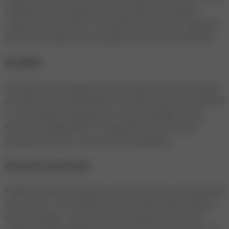
small blind en de big blind. Dit zijn inzetten die spelers
verplicht moeten doen. De small blind is de eerst volgende
speler na de dealer en de big blind komt na de small blind.
De blinds
Voordat het spel begint zetten de speler links van de dealer
een kleine inzet in (small blind). De speler naast de small blind
zet vervolgens de big blind in. Dit zijn bedragen die van
tevoren zijn afgesproken. De big blind is in de meeste
gevallen twee keer zo hoog als de small blind.
De eerste inzetronde
Nadat de blinds zijn ingezet is de speler links van de big blind
aan de beurt. Deze speler heeft drie opties waaruit die kan
kiezen, namelijk : call, raise of fold. Wanneer deze speler