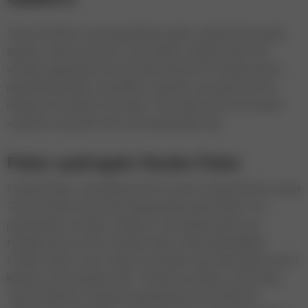
Texas Hold’em is de populairste poker variant bij de poker
spelers, maar toch zijn er ook andere varianten die veel
worden gespeeld over de hele wereld. De meeste grote
pokersites bieden verschillen varianten van poker aan om
iedereen tevreden te houden. Hieronder zie je een aantal
varianten van poker die veel erg populair zijn.
Poker spelregels Omaha Poker
Omaha Poker, ook bekend als Pot Limit Omaha (PLO) is naast
Texas Hold’em de meest gespeelde pokervariant. De
populariteit van deze variant is in de laatste jaren erg
toegenomen en het is steeds vaker online beschikbaar.
Omaha Poker is een variant van poker waar elke speler met 4
kaarten in hun handen start. Ook hier worden er net als bij
Texas Hold’em 5 kaarten uitgedeeld op de tafel die