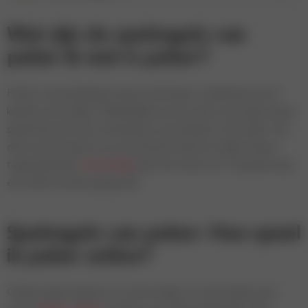
Wat zijn de s
pelregels van
poker & wat is poker
?
Poker is een kaartspel waar je de beste combinatie met 5
kaarten wilt maken. Afhankelijk van de versie van poker die je
speelt kan dit door de kaarten in je handen of op tafel. Het
doel van het spel is om een betere hand te maken dan je
tegenstanders.
Live Poker
kan met twee tot 10 spelers aan
een tafel worden gespeeld.
Spelregels van poker: Hoe speel
ik poker online?
Online poker spelen is er eenvoudig. Je moet alleen een