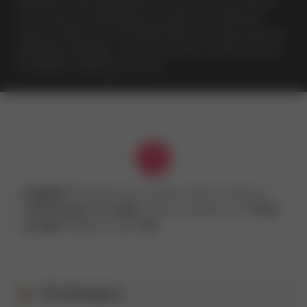
populaire online gokspellen in de wereld. Toch kennen
veel mensen de spelregels van poker niet helemaal.
Daarom zullen we in dit artikel alles over online poker en
spelregels uitleggen. Lees snel verder om alles over dit
wereldberoemde spel te leren.
Opgelet!
Deelname voor online casino bonussen is
vanaf 24 jaar of ouder.
Wat kost gokken jou?
Stop
op tijd!
Gokken is vanaf
18+
Inhoudsopgave
[
]