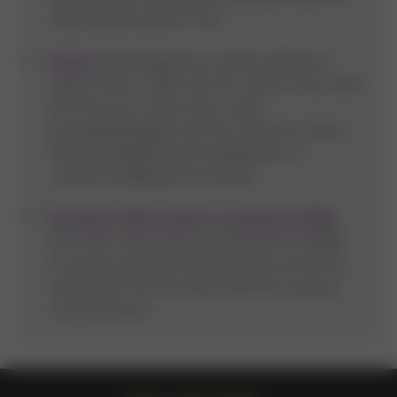
casino spellen spelen in Het...
Home
InhoudsopgaveLive dealer spellenLive
casino’s online – Wat is een live casino en hoe werkt
het?Over Live-Casino.nlLive casino
bonussenBetalingen in het live casinoLive Casino
SoftwareVeiligheid, betrouwbaarheid, en
verantwoordelijk spel Live dealer...
De beste online casino’s in augustus 2026!
Een online casino kiezen wordt steeds moeilijker.
Er zijn dan ook meer aanbieders dan ooit op de
markt actief. Dus dit roept vanzelf de vraag op,
wat is het beste...