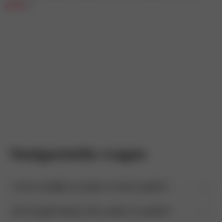
poker
!
Veelgestelde vragen
Is het moeilijk om poker te leren spelen?
Kan ik geld winnen door poker te spelen?