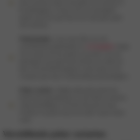
die je niet kan missen zoals geld voor de huur of
boodschappen. Je kunt ook voor speelgeld
spelen als je het spel leuk vind, maar geen geld
wilt verliezen.
Pokerhanden –
Leer eerst alles over de
verschillende pokerhanden en
strategieën
. Begin
niet zomaar met het spelen van poker. Leer de
spelregels van poker beter kennen en maak een
plan. Ga niet blind beginnen, want poker is een
complex spel waar voorbereiding erg belangrijk is.
Poker variant –
Bekijk welk pokervariant het
beste bij je speelstijl past. Er zijn talloze varianten
online beschikbaar. Je hoeft niet perse Texas
Hold′em te spelen als je een ander variant leuker
vindt.
Verschillende poker varianten