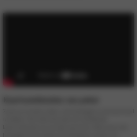
Kaartcombinaties van poker
Zoals we al eerder zeiden, is het belangrijk om de beste hand
te hebben. We zullen hieronder de verschillende
kaartcombinaties op een rijtje opnoemen. Maar eerst is het
belangrijk om de waarde van de kaarten te weten. De