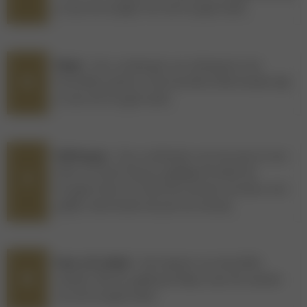
je naar de straight met de hoogste kaart.
Flush -
Een combinatie van vijf kaarten met
6
hetzelfde symbool. Bij meerdere flush handen kijk
je naar de hoogste kaart.
Full house -
Een combinatie van een pair en een
three of a kind. Bij een gelijkspel beslist de
7
hoogste three of a kind de winnaar, als deze ook
gelijk is dan beslist de pair de winnaar.
Four of a kind -
Vier kaarten van dezelfde
8
waarde. Bij een gelijk spel kijk je naar de waarde
van de hoogste kaart.