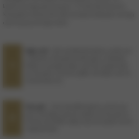
kaarten van laag naar hoog zijn: 2-10, Boer (b), Vrouw (v),
Koning (k) en Aas (a). We zullen de kaartcombinaties van laag
naar hoog op een rijtje zetten:
High card -
Vijf verschillende kaarten zonder een
combinatie. Als spelers beide geen combinatie
1
hebben van kaarten kijk je naar de hoogste kaart
van de speler. Als deze gelijk is dan kijk je naar de
tweede kaart enz.
One pair -
Twee dezelfde kaarten vormen een
paar. Eerst kijk je naar de waarde van het paar en
2
als deze hetzelfde is kijk je naar de waarde van de
volgende kaart.