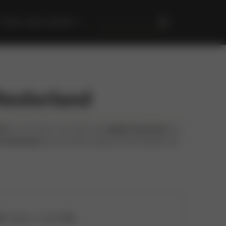
Online Casino Spellen
Nederland
o's
. Scroll door onze lijst van
unieke bonussen
om
en bonussen
op onze lijst veilig en betrouwbaar zijn.
!
Gokken is vanaf
18+