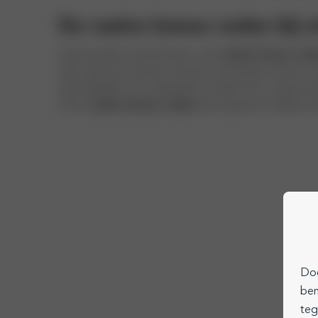
De casino bonus codes bij s
Zoals eerder vermeld zijn er ook
casino bonus cod
elke week een nieuwe van kunt ontvangen van het on
aantrekkelijk om te gebruiken omdat ze zo vaak wo
Deze
casino bonus codes
kun je gewoon altijd invu
Doo
ben
teg