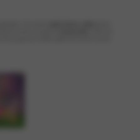
gebruiken. De meeste
casino bonus codes
kunnen
 bij het storten van geld de
bonuscode
invullen om
 kun je gewoon invullen tijdens het storten van het