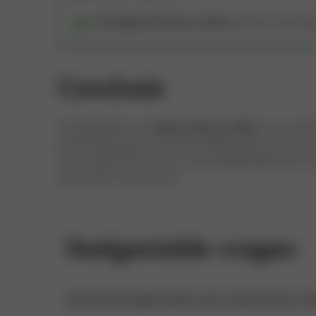
No deposit bonus codes
geven je een grat
Conclusie
Het gebruiken van
casino bonus codes
in een onlin
perfect bij je past. Je kunt een kijkje nemen in onze 
Het is aanbevolen om zo veel mogelijk gebruik te m
begin direct met spelen!
Veelgestelde vragen
Kan ik echt geld winnen met casino bonus co