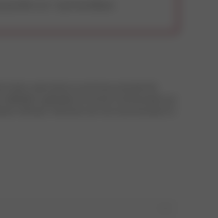
specifiek voor 1 spel beschikbaar
oed online casino kiest en een bonus uitzoekt die
n makkelijk te gebruiken en leveren veel bonussen op.
ansen misloopt. Selecteer een van onze bonussen en