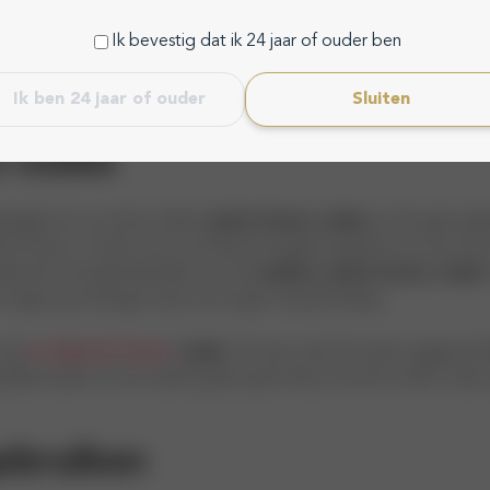
Ik bevestig dat ik 24 jaar of ouder ben
Ik ben 24 jaar of ouder
Sluiten
s codes
elangrijk om te weten welke
casino bonus codes
je wilt gaan geb
ct bij jou. Je kunt met een kleiner budget beginnen en een en
mstbonus ook gebruikmaken van de
andere casino bonus codes
n lager percentage maar een hoger totaal bedrag.
 ook
no deposit bonus
codes
. Dit zijn zoals de naam suggereer
ldbonussen of een aantal gratis spins die je van het online casino
ebruiken