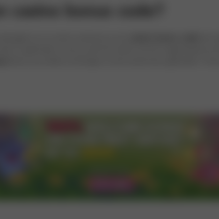
n casino bonus code?
belangrijk om te weten wanneer je een
casino bonus code
kunt 
s te gebruiken moet je aan het einde van het registratieproces
en
die je op andere stortingen na de eerste kunt gebruiken. Deze