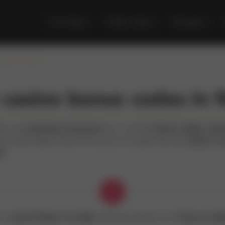
Live Casino
Online Casino
Bonussen
Bonus Codes
 casino bonus codes in 
len van
exclusieve bonussen
van 's werelds
beste online casin
team werkt dag en nacht om ervoor te zorgen dat alle
casino's 
na
.
 is
vanaf 24 jaar of ouder.
Wat kost gokken jou?
Stop op tijd