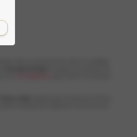
ruiken. Als je van plan bent het casino te ontdekken
orm
bonuspercentage
ontvangen op je storting. Als
en een
stortingsbonus
gaan claimen. De bonussen
t
bonus codes
waarbij je geen storting voor hoeft te
 gratis ontvangt bij het registreren van een account.