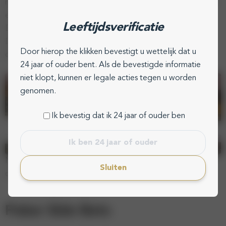
met twee kaarten of een side bet waarbij je wint als de bank
en de speler bij hun eerste twee kaarten een paar hebben.
Leeftijdsverificatie
De derde veel komende mogelijkheid is het perfecte paar.
Dit gebeurt als één of twee spelers een paar van zowel
Door hierop the klikken bevestigt u wettelijk dat u
dezelfde waarde als dezelfde kleur hebben.
24 jaar of ouder bent. Als de bevestigde informatie
niet klopt, kunnen er legale acties tegen u worden
genomen.
Ik bevestig dat ik 24 jaar of ouder ben
Ik ben 24 jaar of ouder
Naast Blackjack en Baccarat is er nog een zeer populair
Sluiten
casinospel met sidebets: Poker
Poker Side Bets