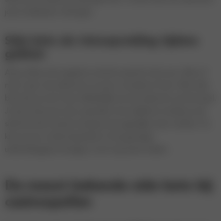
jouw winkansen verhogen.
Side bets als risicospreiding tijdens
gokken
Als je alleen de reguliere inzetten speelt is het een ‘alles of
niets' spel, de uitkomst is in jouw voordeel of niet. Met side
bets ben je niet meer afhankelijk van de uitkomst van het spel.
Je kunt dus jouw risico spreiden met sidebets omdat je een
side bet kunt winnen terwijl je de eigenlijke inzet verliest. Zo
kun je jouw verlies beperken of, bij gunstige
uitbetalingspercentages, toch nog winst maken.
De meest bekende side bets bij
casinospellen