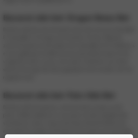
leggen beide mogelijkheden uit.
Baccarat side bet: Dragon Bonus Bet
Bij deze side bet wint de speler als je wint met een natuurlijke
8, natuurlijke 9 of marge van 4 punten of meer. Wanneer
zowel de speler als de dealer een natuurlijke 8 of 9 hebben is
er een gelijk spel en blijft de inzet automatisch staan tot de
volgende ronde. Let op, veel casino's hanteren voor deze
side bet de regel dat deze geplaatst moet worden vóór de
reguliere inzet.
Baccarat side bet: Pairs Side Bet
Bij deze side bet speel je, zoals de naam al zegt, op de
paren. Welke sidebets er voor paren worden aangeboden
verschilt per casino, maar je kunt bijvoorbeeld denken aan
een side bet waarbij of de bank of een speler een paar krijgt