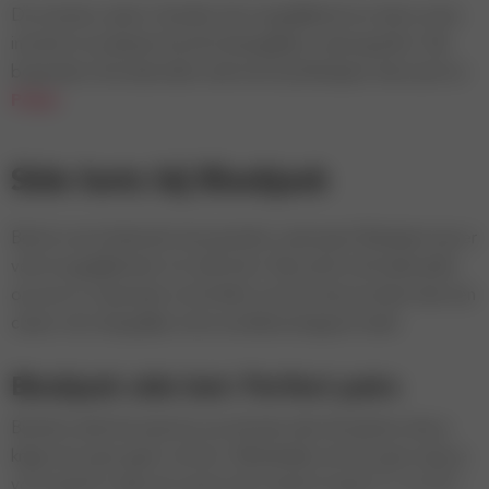
De meeste casino's bieden de mogelijkheid om deze extra
inzetten te plaatsen bij de belangrijkste casinospellen. Wij
bespreken de bekendste side bets bij Blackjack, Baccarat en
Poker
.
Side bets bij Blackjack
Bij het even bekende als populaire casinospel Blackjack zijn er
veel mogelijkheden tot side bets. Wij zetten de bekendste
op een rij. Daarnaast vermelden we het huisvoordeel dat een
casino met dergelijke extra weddenschappen haalt.
Blackjack side bet: Perfect pairs
Bij deze side bat speel je op de kans dat de kaarten die je
krijgt een paar gaan vormen. Afhankelijk van het paar waar je
voor speelt volgt een quote die varieert tussen 5:1 en 30:1.