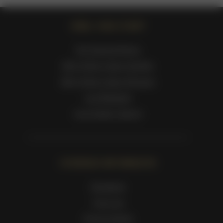
SNEL VAN START
No Deposit Bonus
Alle Online Casino Spellen
Alle Online Casino Reviews
Live Blackjack
Live Dealer Casino’s
OVERIGE INFORMATIE
Disclaimer
Over ons
Privacy beleid