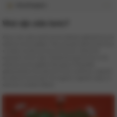
Inhoudsopgave
[
]
W
at zijn side bets?
Als je in een casino speelt zijn de winkansen gebaseerd op de
uitkomst van het gokspel. Heb je de juiste uitkomst dan win je
en anders vervalt jouw inzet aan ‘het huis' oftewel de
exploitant van het casino. Bij side bets speel je niet om de
uitkomst van een gokspel maar gok je of bepaalde
gebeurtenissen in het spel wel of niet voorkomen, ongeacht
de uitkomst van het spel. Een logische volgende vraag is of
side bets voordelen hebben.