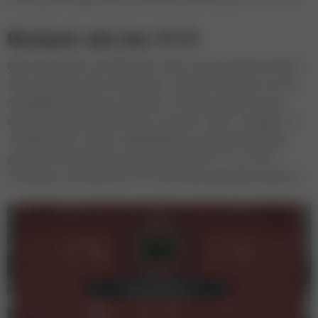
Blackjack side bet: 21+3
Als je niet alleen van Blackjack, maar ook van poker houdt is
deze side bet zeker interessant. Je speelt namelijk voor de
mogelijkheid dat jouw 2 kaarten + de open kaart van de
dealer een pokerhand ('three of a kind', ‘flush', ‘straight' of
‘straight flush') vormen. Afhankelijk van de pokerhand die
gevormd wordt ligt de uitbetaling tussen 5:1 en 100:1.
Overigens is de side bet 21+3 de meest populaire side bet.