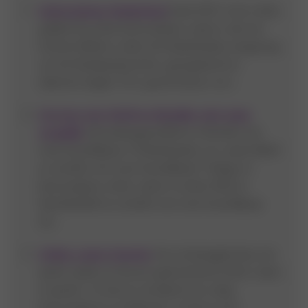
Gokreclames Nederland
Sinds 2021 is het online
gokken bij online betrouwbare casino’s, die een
licentie hebben onder de Nederlandse wetgeving
van de Kansspelautoriteit, gereguleerd en
daarmee legaal. Dit is goed nieuws voor...
Storten met Skrill en Neteller niet meer
mogelijk
InhoudsopgaveSkrill en Neteller niet
meer beschikbaar in Nederlandse Live casino’sSkrill
en neteller niet meer beschikbaar? Veilige en
betrouwbare online casino’s zonder Skrill en
NetellerSkrill en neteller niet meer beschikbaar.
Zie...
Online casino licentie
Het is belangrijk dat je als
speler zijnde om bij een gelicentieerd online casino
te spelen. Zo ben je verzekerd van veilig,