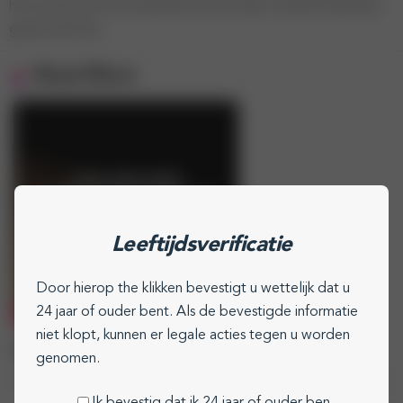
het wordt echt eens tijd dat we de casino wereld maximaal
gaan benutten.
Read More
Leeftijdsverificatie
Door hierop the klikken bevestigt u wettelijk dat u
24 jaar of ouder bent. Als de bevestigde informatie
Nieuws
niet klopt, kunnen er legale acties tegen u worden
Live dealers achter de schermen
genomen.
4 jaren ago
0
11900
Ik bevestig dat ik 24 jaar of ouder ben