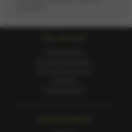
betrouwbaar en eerlijk spel. Je bent ervan
gegarandeerd...
SNEL VAN START
No Deposit Bonus
Alle Online Casino Spellen
Alle Online Casino Reviews
Live Blackjack
Live Dealer Casino’s
OVERIGE INFORMATIE