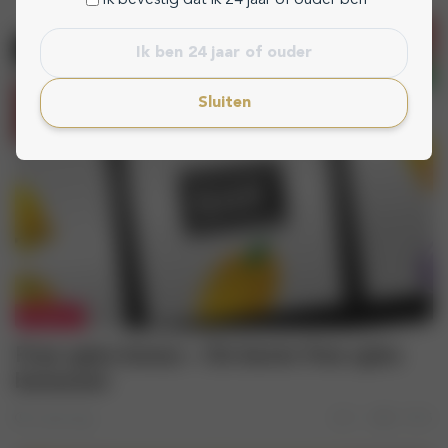
Ik ben 24 jaar of ouder
Sluiten
Nieuws
Free spins bonus – De beste free spins
bonussen
5 jaren ago
0
19705